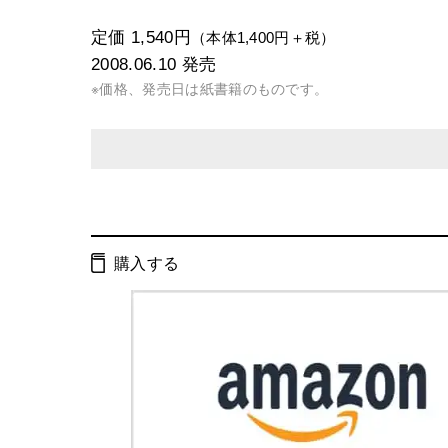
定価 1,540円
（本体1,400円＋税）
2008.06.10
発売
※価格、発売日は紙書籍のものです。
発行形態：
単行本
電子書籍
購入する
ページ数：
268ページ
ISBN：
9784344015159
Cコード：
0095
判型：
四六判