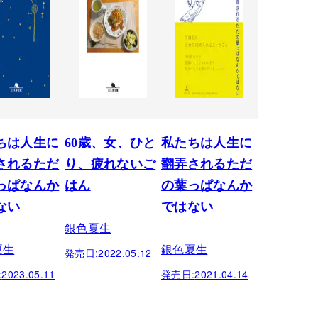
ちは人生に
60歳、女、ひと
私たちは人生に
されるただ
り、疲れないご
翻弄されるただ
っぱなんか
はん
の葉っぱなんか
ない
ではない
銀色夏生
夏生
銀色夏生
発売日:
2022.05.12
:
2023.05.11
発売日:
2021.04.14