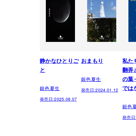
静かなひとりご
おまもり
私た
と
翻弄
銀色夏生
の葉
銀色夏生
では
発売日:
2024.01.12
発売日:
2025.08.07
銀色
発売日