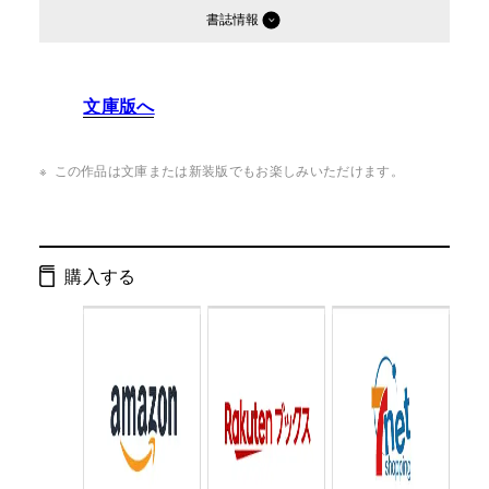
書誌情報
発行形態：
単行本
文庫版へ
ページ数：
272ページ
ISBN：
9784344012974
この作品は文庫または新装版でもお楽しみいただけます。
Cコード：
0095
判型：
B6判
購入する