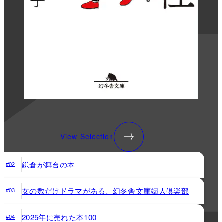
View Selection
鎌倉が舞台の本
#02
女の数だけドラマがある。幻冬舎文庫婦人倶楽部
#03
2025年に売れた本100
#04