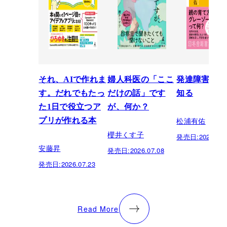
それ、AIで作れま
婦人科医の「ここ
発達障害を正
す。だれでもたっ
だけの話」です
知る
た1日で役立つア
が、何か？
松浦有佑
プリが作れる本
櫻井くす子
発売日:
2026.03.
安藤昇
発売日:
2026.07.08
発売日:
2026.07.23
Read More