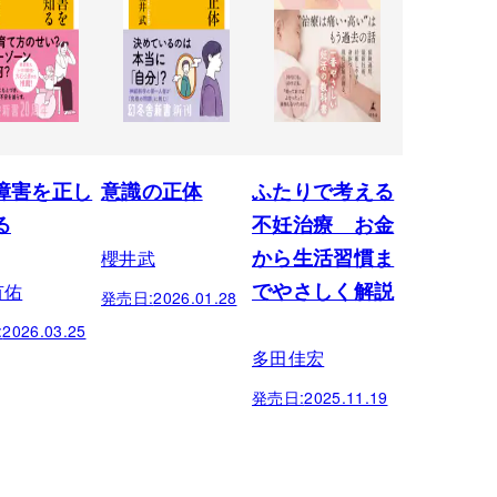
障害を正し
意識の正体
ふたりで考える
る
不妊治療 お金
櫻井武
から生活習慣ま
有佑
でやさしく解説
発売日:
2026.01.28
:
2026.03.25
多田佳宏
発売日:
2025.11.19