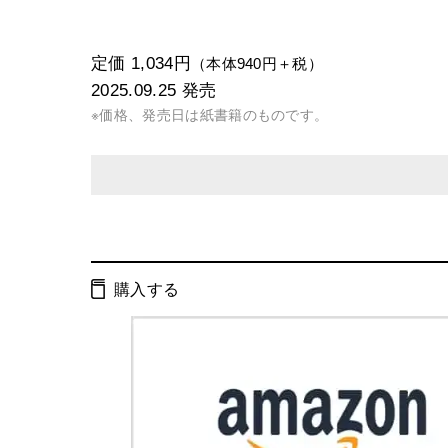
定価 1,034円
（本体940円＋税）
2025.09.25
発売
※価格、発売日は紙書籍のものです。
発行形態：
新書
電子書籍
オーディオブック
購入する
ページ数：
208ページ
ISBN：
9784344987852
Cコード：
0295
判型：
新書判