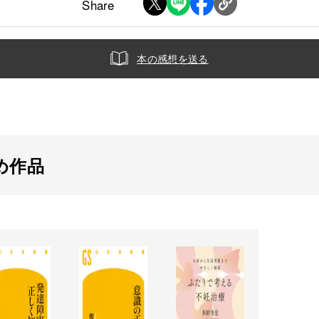
Share
本の感想を送る
め作品