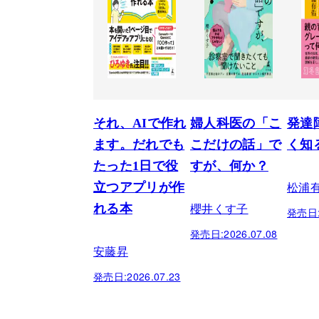
それ、AIで作れ
婦人科医の「こ
発達
ます。だれでも
こだけの話」で
く知
たった1日で役
すが、何か？
松浦
立つアプリが作
櫻井くす子
れる本
発売日
発売日:
2026.07.08
安藤昇
発売日:
2026.07.23