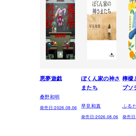
悪夢遊戯
ぼくん家の神さ
檸檬
またち
プソ
桑野和明
早見和真
ふる
発売日:
2026.08.06
発売日:
2026.08.06
発売日