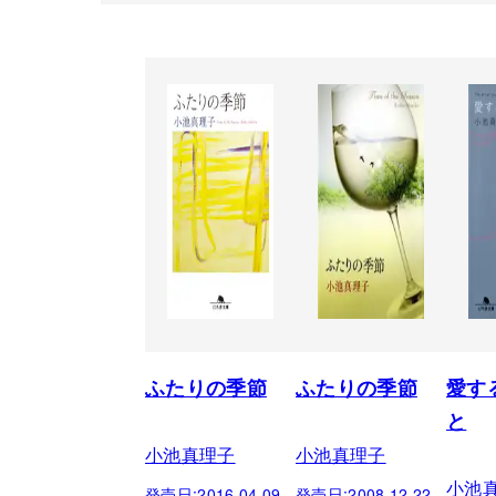
ふたりの季節
ふたりの季節
愛す
と
小池真理子
小池真理子
小池
発売日:
2016.04.09
発売日:
2008.12.22