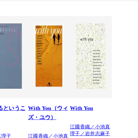
るというこ
With You（ウィ
With You
ズ・ユウ）
江國香織／小池真
理子／岩井志麻子
真理子
江國香織／小池真