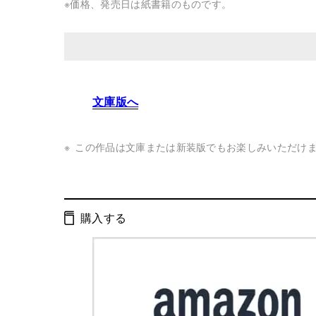
※価格、発売日は紙書籍のものです。
発行形態：
単行本
文庫版へ
ページ数：
280ページ
ISBN：
9784344010352
この作品は文庫または新装版でもお楽しみいただけ
Cコード：
0093
判型：
四六判
購入する