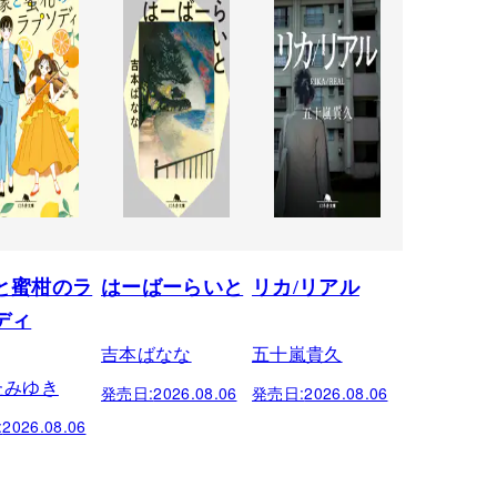
と蜜柑のラ
はーばーらいと
リカ/リアル
ディ
吉本ばなな
五十嵐貴久
たみゆき
発売日:
2026.08.06
発売日:
2026.08.06
:
2026.08.06