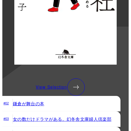
View Selection
鎌倉が舞台の本
#02
女の数だけドラマがある。幻冬舎文庫婦人倶楽部
#03