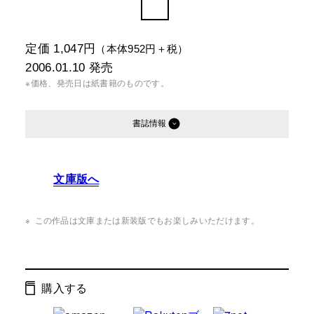
定価 1,047円
（本体952円＋税）
2006.01.10
発売
※価格、発売日は紙書籍のものです。
書誌情報
発行形態：
単行本
文庫版へ
ページ数：
192ページ
ISBN：
9784344008601
この作品は文庫または新装版でもお楽しみいただけます。
Cコード：
2095
判型：
四六判
購入する