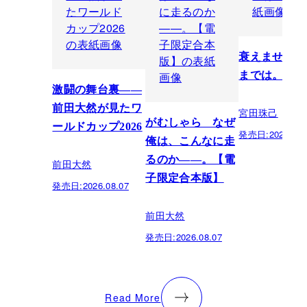
衰えません、
までは。
激闘の舞台裏――
前田大然が見たワ
宮田珠己
がむしゃら なぜ
ールドカップ2026
発売日:
2026.07.
俺は、こんなに走
るのか——。【電
前田大然
子限定合本版】
発売日:
2026.08.07
前田大然
発売日:
2026.08.07
Read More