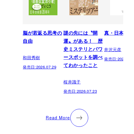
脳が若返る思考の
謎の先には〝開
真・日本の歴
自由
運〟がある！ 歴
井沢元彦
史ミステリとパワ
和田秀樹
ースポットを調べ
発売日:
2026.07.
てわかったこと
発売日:
2026.07.29
桜井識子
発売日:
2026.07.23
Read More