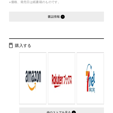
※価格、発売日は紙書籍のものです。
書誌情報
発行形態：
単行本
ページ数：
232ページ
購入する
ISBN：
9784344007987
Cコード：
0095
判型：
四六判
他のストア