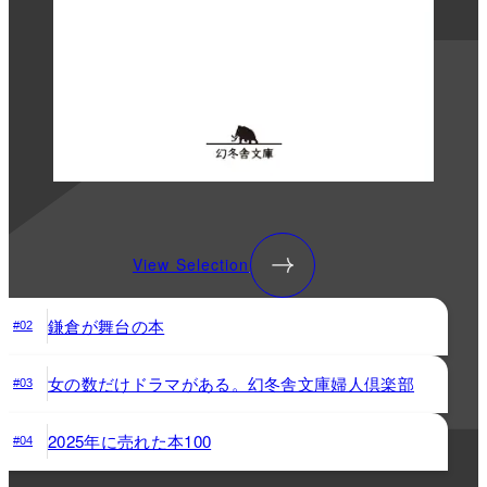
View Selection
鎌倉が舞台の本
#02
女の数だけドラマがある。幻冬舎文庫婦人倶楽部
#03
2025年に売れた本100
#04