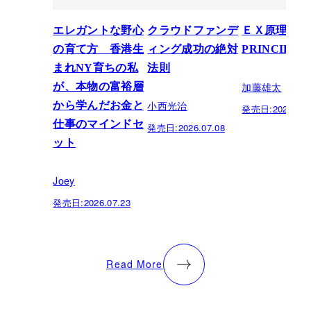
エレガントな野心
クラウドファンデ
ＥＸ原理―T
の育て方 香港生
ィング成功の絶対
PRINCIPLE
まれNY育ちの私
法則
加藤雄太
が、本物の富裕層
小西光治
から学んだお金と
発売日:
2026.06.
仕事のマインドセ
発売日:
2026.07.08
ット
Joey
発売日:
2026.07.23
Read More