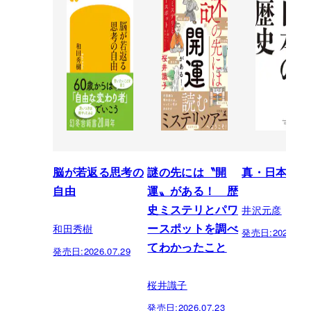
脳が若返る思考の
謎の先には〝開
真・日本の歴
自由
運〟がある！ 歴
井沢元彦
史ミステリとパワ
和田秀樹
ースポットを調べ
発売日:
2026.07.
てわかったこと
発売日:
2026.07.29
桜井識子
発売日:
2026.07.23