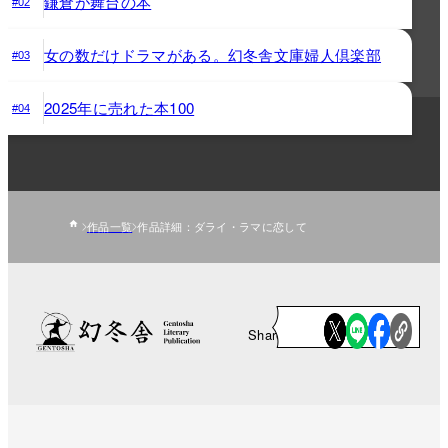
鎌倉が舞台の本
#02
女の数だけドラマがある。幻冬舎文庫婦人倶楽部
#03
2025年に売れた本100
#04
作品一覧
作品詳細：ダライ・ラマに恋して
Share