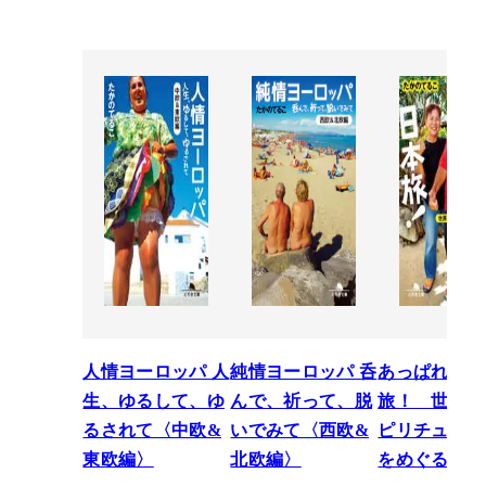
人情ヨーロッパ 人
純情ヨーロッパ 呑
あっぱれ日本
生、ゆるして、ゆ
んで、祈って、脱
旅！ 世界一
るされて〈中欧&
いでみて〈西欧&
ピリチュアル
東欧編〉
北欧編〉
をめぐる