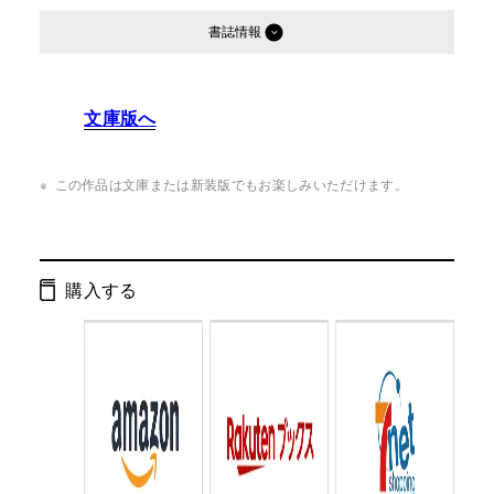
書誌情報
発行形態：
単行本
文庫版へ
ページ数：
316ページ
ISBN：
9784344006751
この作品は文庫または新装版でもお楽しみいただけます。
Cコード：
0095
判型：
四六判
購入する