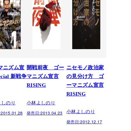
マニズム宣
開戦前夜 ゴー
ニセモノ政治家
ecial 新戦争
マニズム宣言
の見分け方 ゴ
RISING
ーマニズム宣言
RISING
よしのり
小林よしのり
小林よしのり
:
2015.01.28
発売日:
2013.04.23
発売日:
2012.12.17