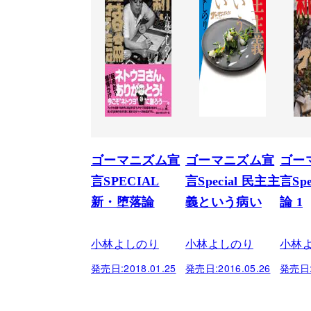
ゴーマニズム宣
ゴーマニズム宣
ゴー
言SPECIAL
言Special 民主主
言Sp
新・堕落論
義という病い
論 1
小林よしのり
小林よしのり
小林
発売日:
2018.01.25
発売日:
2016.05.26
発売日