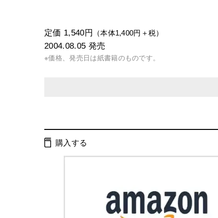
定価 1,540円
（本体1,400円＋税）
2004.08.05
発売
※価格、発売日は紙書籍のものです。
発行形態：
単行本
電子書籍
購入する
ページ数：
525ページ
ISBN：
9784344006591
Cコード：
0036
判型：
A5判