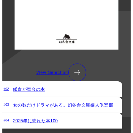
View Selection
鎌倉が舞台の本
#02
女の数だけドラマがある。幻冬舎文庫婦人倶楽部
#03
2025年に売れた本100
#04