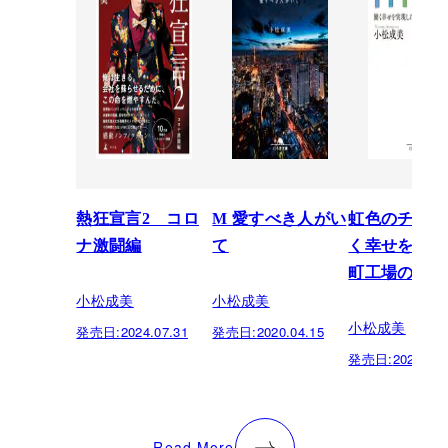
熱狂宣言2 コロ
M 愛すべき人がい
虹色のチョー
ナ激闘編
て
く幸せを実現
町工場の奇跡
小松成美
小松成美
小松成美
発売日:
2024.07.31
発売日:
2020.04.15
発売日:
2020.04.
Read More