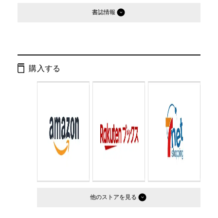
書誌情報
発行形態：
単行本
ページ数：
296ページ
購入する
ISBN：
9784344006058
Cコード：
0095
判型：
四六判
他のストア