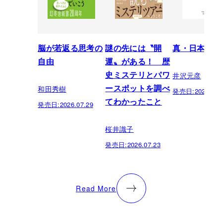
脳が若返る思考の
謎の先には〝開
真・日本の歴
自由
運〟がある！ 歴
井沢元彦
史ミステリとパワ
和田秀樹
ースポットを調べ
発売日:
2026.07.
てわかったこと
発売日:
2026.07.29
桜井識子
発売日:
2026.07.23
Read More