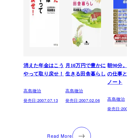
消えた年金はこう
月10万円で豊かに
朝90分。で
やって取り戻せ！
生きる田舎暮らし
の仕事と生活
ノート
高島徹治
高島徹治
高島徹治
発売日:
2007.07.13
発売日:
2007.02.06
発売日:
2004.08.
Read More