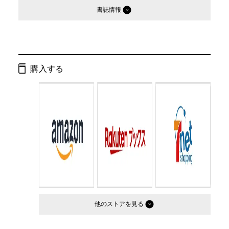
書誌情報
発行形態：
単行本
ページ数：
288ページ
購入する
ISBN：
9784344004993
Cコード：
0095
判型：
四六判
他のストア