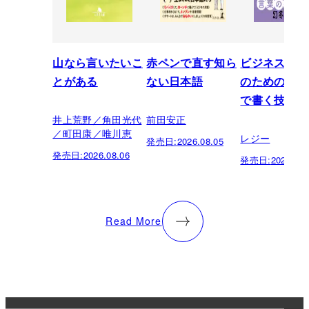
山なら言いたいこ
赤ペンで直す知ら
ビジネスパー
とがある
ない日本語
のための「芸
で書く技術
井上荒野／角田光代
前田安正
／町田康／唯川恵
レジー
発売日:
2026.08.05
発売日:
2026.08.06
発売日:
2026.07.
Read More