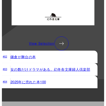
View Selection
鎌倉が舞台の本
#02
女の数だけドラマがある。幻冬舎文庫婦人倶楽部
#03
2025年に売れた本100
#04