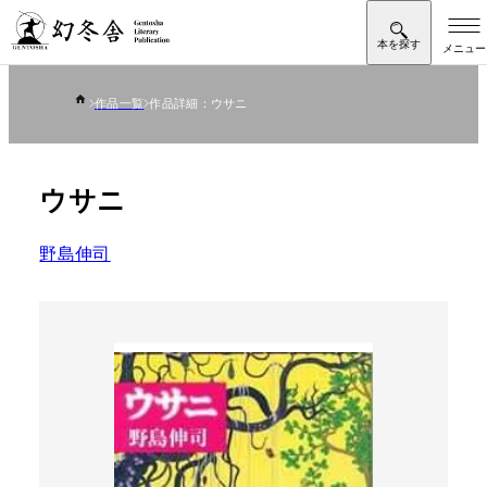
作品一覧
作品詳細：ウサニ
ウサニ
野島伸司