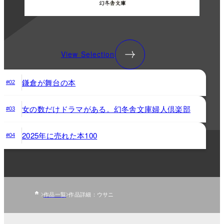
View Selection
鎌倉が舞台の本
#02
女の数だけドラマがある。幻冬舎文庫婦人倶楽部
#03
2025年に売れた本100
#04
作品一覧
作品詳細：ウサニ