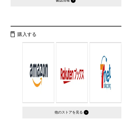
書誌情報
発行形態：
単行本
ページ数：
297ページ
購入する
ISBN：
9784344003941
Cコード：
0093
判型：
B6判
他のストア