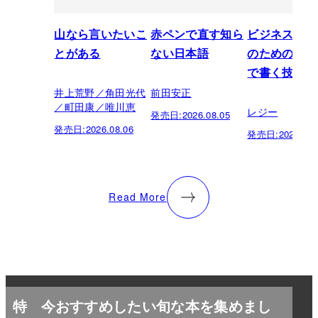
山なら言いたいこ
赤ペンで直す知ら
ビジネスパー
とがある
ない日本語
のための「芸
で書く技術
井上荒野／角田光代
前田安正
／町田康／唯川恵
レジー
発売日:
2026.08.05
発売日:
2026.08.06
発売日:
2026.07.
Read More
特
今おすすめしたい旬な本を集めまし