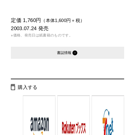
定価 1,760円
（本体1,600円＋税）
2003.07.24
発売
※価格、発売日は紙書籍のものです。
書誌情報
発行形態：
単行本
電子書籍
購入する
ページ数：
309ページ
ISBN：
9784344003569
Cコード：
0036
判型：
A5判