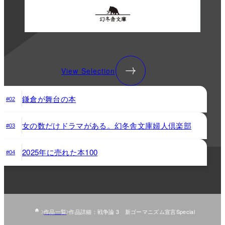
View Selection
鎌倉が舞台の本
#02
女の数だけドラマがある。幻冬舎文庫婦人倶楽部
#03
2025年に売れた本100
#04
作品一覧
作品詳細：戦争論 3 新ゴーマニズム宣言Special