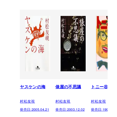
ヤスケンの海
俵屋の不思議
トニー谷、ざ
村松友視
村松友視
村松友視
発売日:
2005.04.21
発売日:
2003.12.02
発売日:
1999.12.