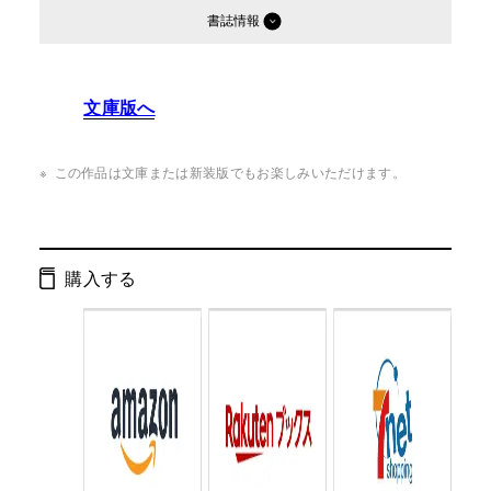
書誌情報
発行形態：
単行本
文庫版へ
ページ数：
277ページ
ISBN：
9784344003477
この作品は文庫または新装版でもお楽しみいただけます。
Cコード：
0093
判型：
B6判
購入する