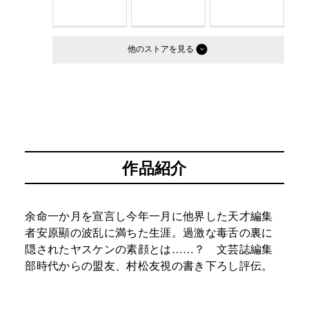
他のストア
作品紹介
余命一か月を宣言し今年一月に他界した天才編集
者安原顯の波乱に満ちた生涯。過激な毒舌の裏に
隠されたヤスケンの素顔とは……？ 文芸誌編集
部時代からの盟友、村松友視の書き下ろし評伝。