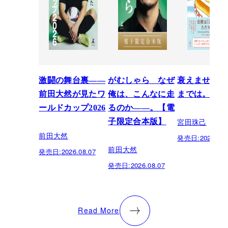
激闘の舞台裏――
がむしゃら なぜ
衰えません、
前田大然が見たワ
俺は、こんなに走
までは。
ールドカップ2026
るのか——。【電
宮田珠己
子限定合本版】
前田大然
発売日:
2026.07.
前田大然
発売日:
2026.08.07
発売日:
2026.08.07
Read More