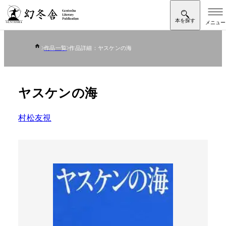
作品一覧
作品詳細：ヤスケンの海
ヤスケンの海
村松友視