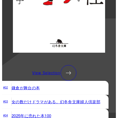
View Selection
鎌倉が舞台の本
#02
女の数だけドラマがある。幻冬舎文庫婦人倶楽部
#03
2025年に売れた本100
#04