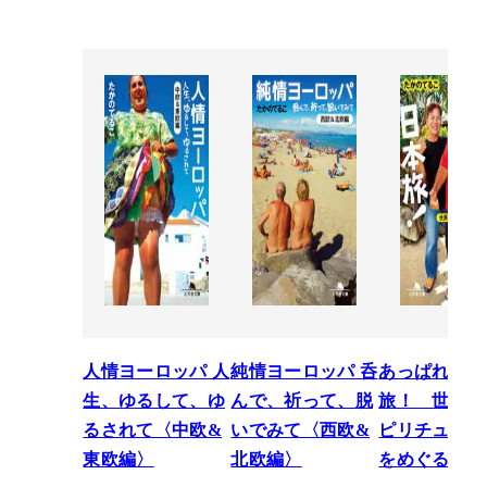
人情ヨーロッパ 人
純情ヨーロッパ 呑
あっぱれ日本
生、ゆるして、ゆ
んで、祈って、脱
旅！ 世界一
るされて〈中欧&
いでみて〈西欧&
ピリチュアル
東欧編〉
北欧編〉
をめぐる