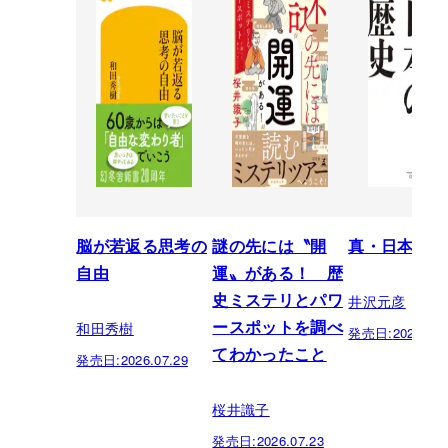
脳が若返る思考の
謎の先には〝開
真・日本の歴
自由
運〟がある！ 歴
井沢元彦
史ミステリとパワ
和田秀樹
ースポットを調べ
発売日:
2026.07.
てわかったこと
発売日:
2026.07.29
桜井識子
発売日:
2026.07.23