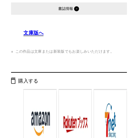
書誌情報
発行形態：
単行本
文庫版へ
ページ数：
274ページ
ISBN：
9784344003101
この作品は文庫または新装版でもお楽しみいただけます。
Cコード：
0095
判型：
B6判
購入する