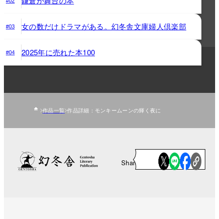
鎌倉が舞台の本
#02
女の数だけドラマがある。幻冬舎文庫婦人倶楽部
#03
2025年に売れた本100
#04
作品一覧
作品詳細：モンキームーンの輝く夜に
Share