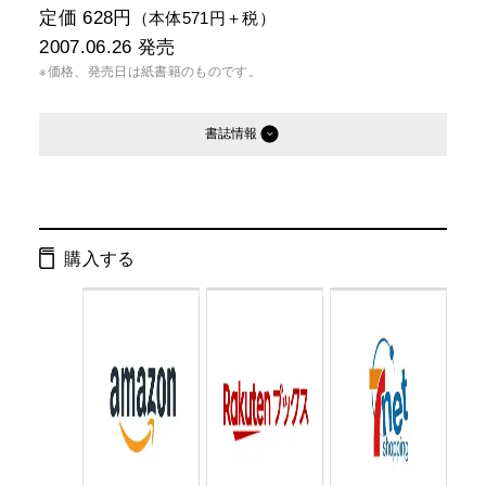
定価 628円
（本体571円＋税）
2007.06.26
発売
※価格、発売日は紙書籍のものです。
書誌情報
発行形態：
文庫
電子書籍
購入する
ページ数：
296ページ
ISBN：
9784344409781
Cコード：
0195
判型：
文庫判