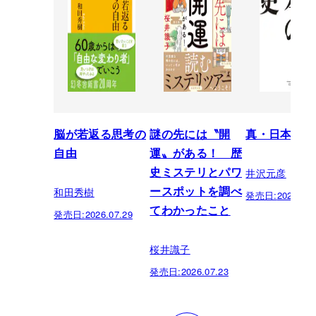
脳が若返る思考の
謎の先には〝開
真・日本の歴
自由
運〟がある！ 歴
井沢元彦
史ミステリとパワ
和田秀樹
ースポットを調べ
発売日:
2026.07.
てわかったこと
発売日:
2026.07.29
桜井識子
発売日:
2026.07.23