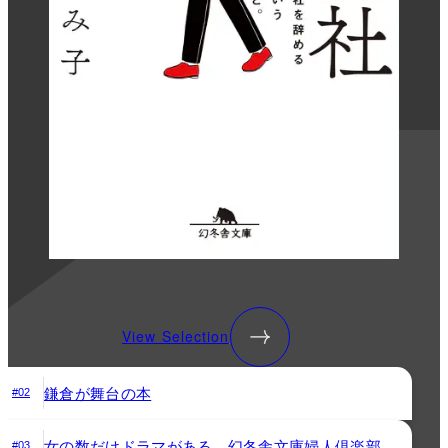
View Selection
鎌倉が舞台の本
#02
女の数だけドラマがある。幻冬舎文庫婦人倶楽部
#03