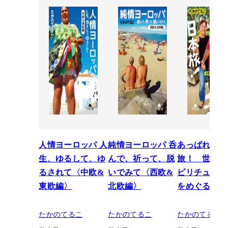
人情ヨーロッパ 人
純情ヨーロッパ 呑
あっぱれ日本
生、ゆるして、ゆ
んで、祈って、脱
旅！ 世界一
るされて〈中欧&
いでみて〈西欧&
ピリチュアル
東欧編〉
北欧編〉
をめぐる
たかのてるこ
たかのてるこ
たかのてるこ