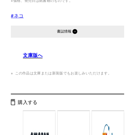
※価格、発売日は紙書籍のものです。
#ネコ
書誌情報
発行形態：
単行本
文庫版へ
ページ数：
194ページ
ISBN：
9784344001619
この作品は文庫または新装版でもお楽しみいただけます。
Cコード：
0095
判型：
B6判
購入する