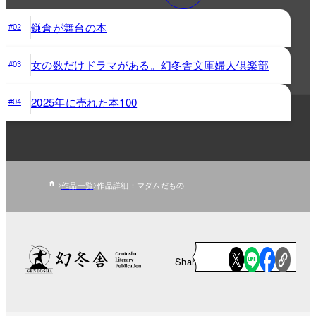
鎌倉が舞台の本
#02
女の数だけドラマがある。幻冬舎文庫婦人倶楽部
#03
2025年に売れた本100
#04
作品一覧
作品詳細：マダムだもの
Share