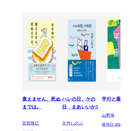
衰えません、死ぬ
ハレの日、ケの
平行と垂直
までは。
日 まあいいか5
山野海
宮田珠己
大竹しのぶ
発売日:
2026.07.