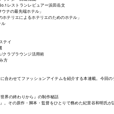
No.1レストランレビュアー浜田岳文
サウナの最先端ホテル」
テリエのホテリエによるホテリエのためのホテル」
テル
ステイ
選
ュ/クラブラウンジ活用術
しみ方
マに合わせてファッションアイテムを紹介する本連載。今回の
。
『世界の終わりから』の制作秘話
から』。その原作・脚本・監督をひとりで務めた紀里谷和明氏