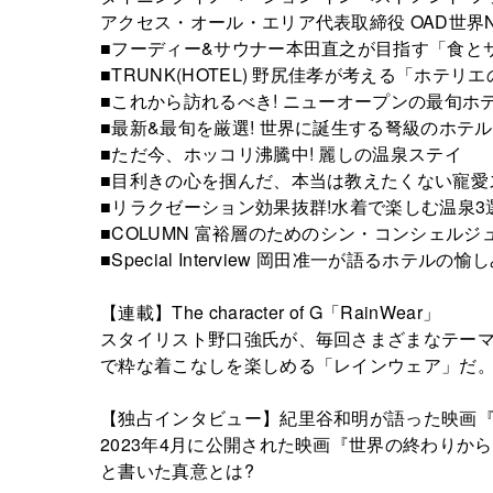
アクセス・オール・エリア代表取締役 OAD世界
■フーディー&サウナー本田直之が目指す「食と
■TRUNK(HOTEL) 野尻佳孝が考える「ホ
■これから訪れるべき! ニューオープンの最旬ホ
■最新&最旬を厳選! 世界に誕生する弩級のホテル
■ただ今、ホッコリ沸騰中! 麗しの温泉ステイ
■目利きの心を掴んだ、本当は教えたくない寵愛
■リラクゼーション効果抜群!水着で楽しむ温泉3
■COLUMN 富裕層のためのシン・コンシェルジ
■Special Interview 岡田准一が語るホテルの愉
【連載】The character of G「RainWear」
スタイリスト野口強氏が、毎回さまざまなテー
で粋な着こなしを楽しめる「レインウェア」だ
【独占インタビュー】紀里谷和明が語った映画
2023年4月に公開された映画『世界の終わり
と書いた真意とは?