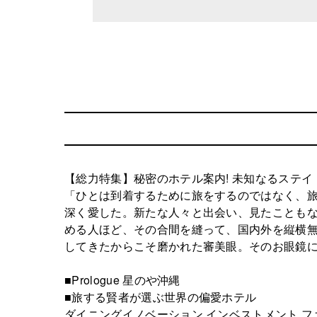
【総力特集】秘密のホテル案内! 未知なるステイ
「ひとは到着するために旅をするのではなく、
深く愛した。新たな人々と出会い、見たことも
める人ほど、その合間を縫って、国内外を縦横
してきたからこそ磨かれた審美眼。そのお眼鏡
■Prologue 星のや沖縄
■旅する賢者が選ぶ世界の偏愛ホテル
ダイニングイノベーション インベストメント フ