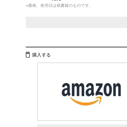
※価格、発売日は紙書籍のものです。
発行形態：
雑誌
ISBN：
4910033230632
購入する
判型：
A4判変型