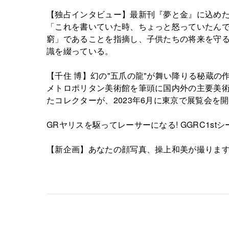
【独占インタビュー】最新刊『夢と金』に込めた
「これを書いていた時、ちょっと怒っていたんで
窮」であることを指摘し、子供たちの将来を守る
識を綴っている。
【千住 博】幻の"五爪の龍"が舞い降りる秘蔵の
メトロポリタン美術館を筆頭に国内外の主要美術
たコレクターが、2023年6月に東京で展覧会を
GRヤリスを駆ってレーサーになる! GGRC1st
【新企画】あなたの顔写真、操上和美が撮りま