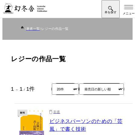
著者一覧
レジーの作品一覧
レジーの作品一覧
1
1
1
件
～
/
新書
ビジネスパーソンのための「芸
風」で書く技術