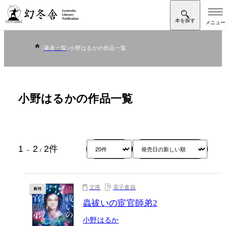
著者一覧
小野はるかの作品一覧
小野はるかの作品一覧
1
2
2
件
～
/
文庫
電子書籍
蟲祓いの宦官師弟2
小野はるか