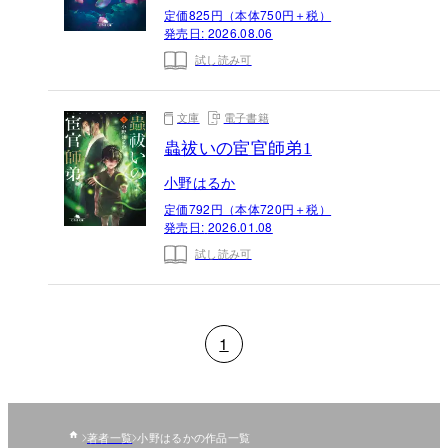
定価825円（本体750円＋税）
発売日:
2026.08.06
試し読み可
文庫
電子書籍
蟲祓いの宦官師弟1
小野はるか
定価792円（本体720円＋税）
発売日:
2026.01.08
試し読み可
1
著者一覧
小野はるかの作品一覧