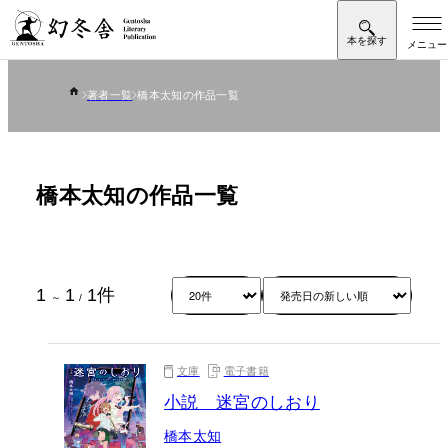
著者一覧
橋本太知の作品一覧
橋本太知の作品一覧
1
1
1
件
～
/
文庫
電子書籍
小説 迷宮のしおり
橋本太知