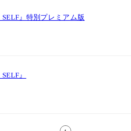
E SELF』特別プレミアム版
 SELF』
1