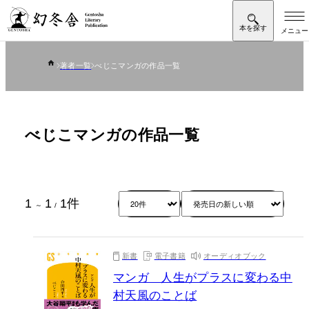
著者一覧
べじこマンガの作品一覧
べじこマンガの作品一覧
1
1
1
件
～
/
新書
電子書籍
オーディオブック
マンガ 人生がプラスに変わる中
村天風のことば