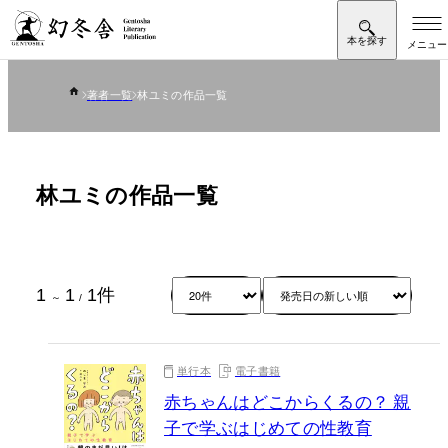
著者一覧
林ユミの作品一覧
林ユミの作品一覧
1
1
1
件
～
/
単行本
電子書籍
赤ちゃんはどこからくるの？ 親
子で学ぶはじめての性教育