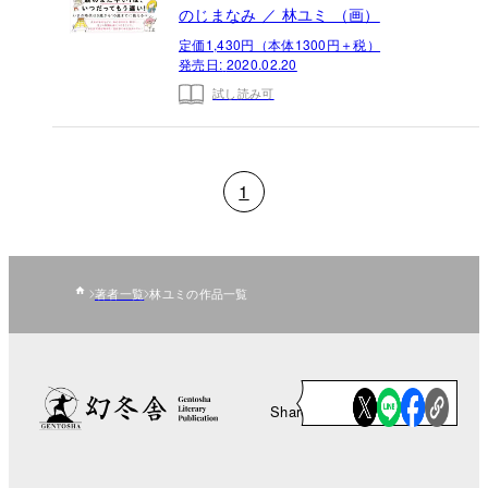
のじまなみ ／ 林ユミ （画）
定価1,430円（本体1300円＋税）
発売日:
2020.02.20
試し読み可
1
著者一覧
林ユミの作品一覧
Share