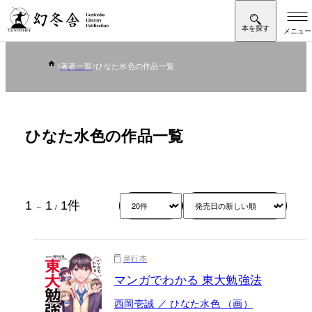
著者一覧
ひなた水色の作品一覧
ひなた水色の作品一覧
1
1
1
件
～
/
単行本
マンガでわかる 東大勉強法
西岡壱誠 ／ ひなた水色 （画）