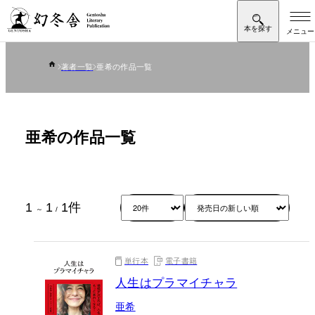
著者一覧
亜希の作品一覧
亜希の作品一覧
1
1
1
件
～
/
単行本
電子書籍
人生はプラマイチャラ
亜希