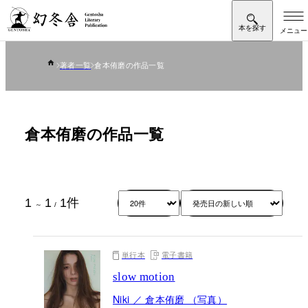
著者一覧
倉本侑磨の作品一覧
倉本侑磨の作品一覧
1
1
1
件
～
/
単行本
電子書籍
slow motion
Niki ／ 倉本侑磨 （写真）