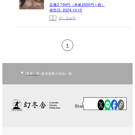
定価2,750円（本体2500円＋税）
発売日:
2024.10.15
試し読み可
1
著者一覧
倉本侑磨の作品一覧
Share