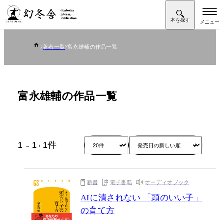
著者一覧
富永雄輔の作品一覧
富永雄輔の作品一覧
1
1
1
件
～
/
新書
電子書籍
オーディオブック
AIに潰されない 「頭のいい子」
の育て方