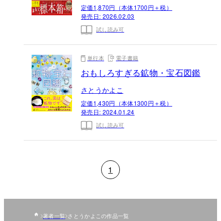
定価1,870円（本体1700円＋税）
発売日:
2026.02.03
試し読み可
単行本
電子書籍
おもしろすぎる鉱物・宝石図鑑
さとうかよこ
定価1,430円（本体1300円＋税）
発売日:
2024.01.24
試し読み可
1
著者一覧
さとうかよこの作品一覧