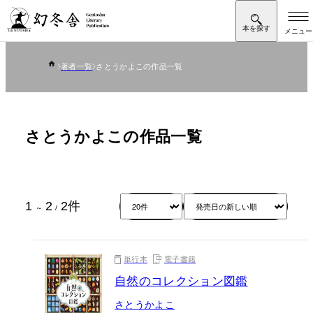
著者一覧
さとうかよこの作品一覧
さとうかよこの作品一覧
1
2
2
件
～
/
単行本
電子書籍
自然のコレクション図鑑
さとうかよこ