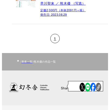
早川聖来 ／ 熊木優 （写真）
定価2,300円（本体2091円＋税）
発売日:
2023.08.29
1
著者一覧
熊木優の作品一覧
Share