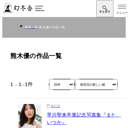
著者一覧
熊木優の作品一覧
熊木優の作品一覧
1
1
1
件
～
/
単行本
早川聖来卒業記念写真集『また、
いつか』