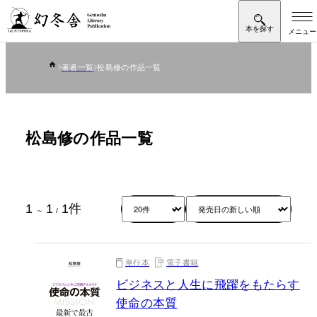
著者一覧
松島修の作品一覧
松島修の作品一覧
1
1
1
件
～
/
単行本
電子書籍
ビジネスと人生に飛躍をもたらす
使命の本質