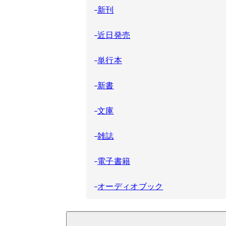
新刊
近日発売
単行本
新書
文庫
雑誌
電子書籍
オーディオブック