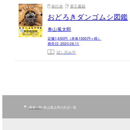
単行本
電子書籍
おどろきダンゴムシ図鑑
奥山風太郎
定価1,650円（本体1500円＋税）
発売日:
2020.06.11
試し読み可
著者一覧
奥山風太郎の作品一覧