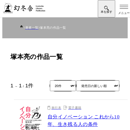
著者一覧
塚本亮の作品一覧
塚本亮の作品一覧
1
1
1
件
～
/
単行本
電子書籍
自分イノベーション これから10
年、生き残る人の条件