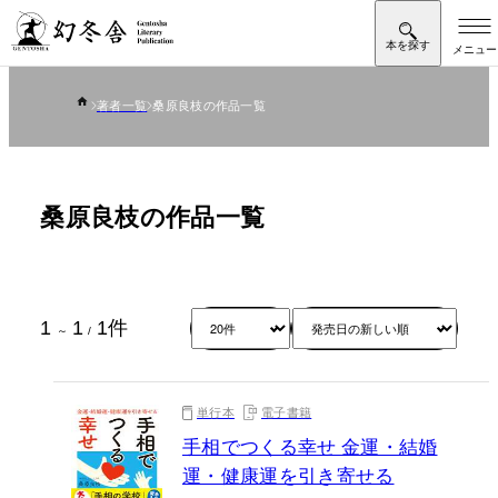
著者一覧
桑原良枝の作品一覧
桑原良枝の作品一覧
1
1
1
件
～
/
単行本
電子書籍
手相でつくる幸せ 金運・結婚
運・健康運を引き寄せる