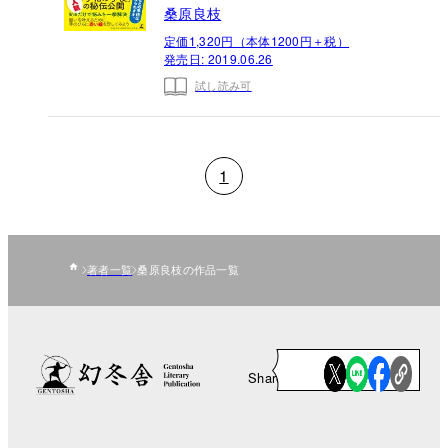
桑原良枝
定価1,320円（本体1200円＋税）
発売日:
2019.06.26
試し読み可
1
著者一覧
桑原良枝の作品一覧
Share