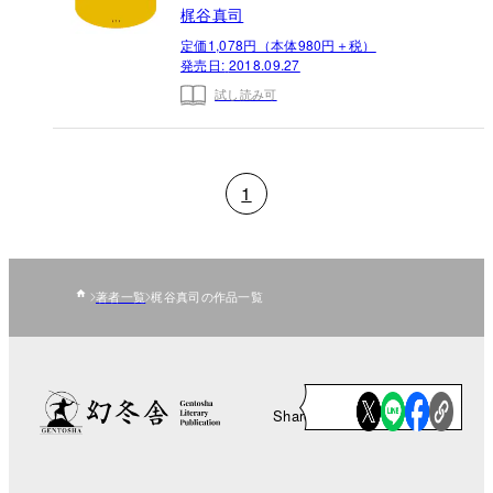
梶谷真司
定価1,078円（本体980円＋税）
発売日:
2018.09.27
試し読み可
1
著者一覧
梶谷真司の作品一覧
Share