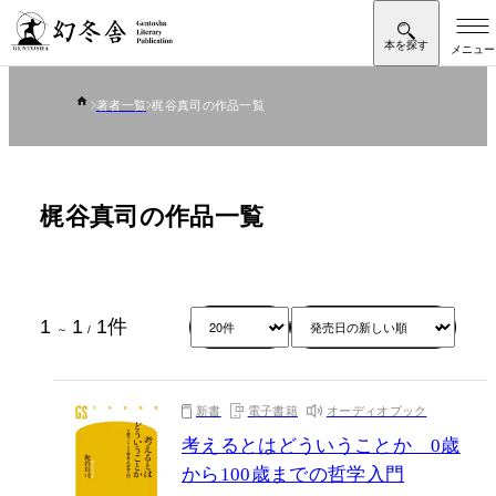
著者一覧
梶谷真司の作品一覧
梶谷真司の作品一覧
1
1
1
件
～
/
新書
電子書籍
オーディオブック
考えるとはどういうことか 0歳
から100歳までの哲学入門