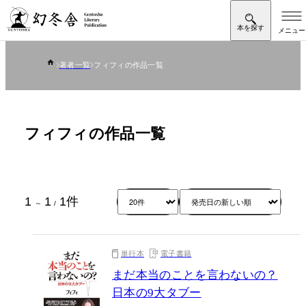
著者一覧
フィフィの作品一覧
フィフィの作品一覧
1
1
1
件
～
/
単行本
電子書籍
まだ本当のことを言わないの？
日本の9大タブー