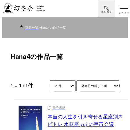
著者一覧
Hana4の作品一覧
Hana4の作品一覧
1
1
1
件
～
/
電子書籍
本当の人生を引き寄せる星座別ス
ピトレ 水瓶座 yujiの宇宙会議