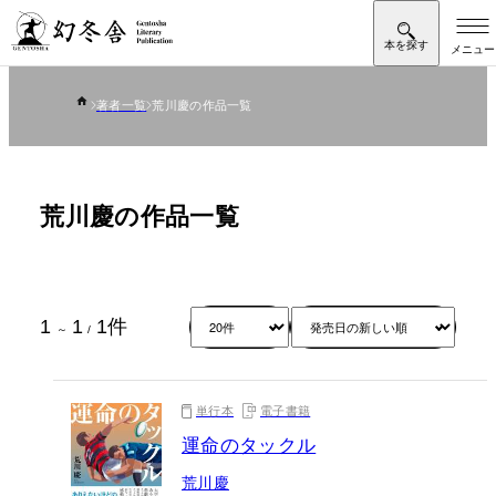
著者一覧
荒川慶の作品一覧
荒川慶の作品一覧
1
1
1
件
～
/
単行本
電子書籍
運命のタックル
荒川慶