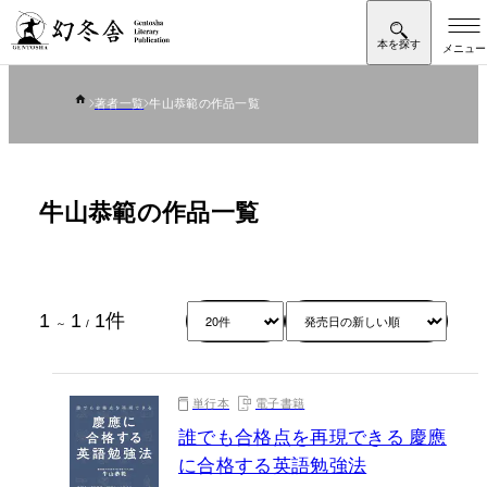
著者一覧
牛山恭範の作品一覧
牛山恭範の作品一覧
1
1
1
件
～
/
単行本
電子書籍
誰でも合格点を再現できる 慶應
に合格する英語勉強法