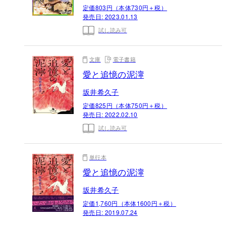
定価803円（本体730円＋税）
発売日:
2023.01.13
試し読み可
文庫
電子書籍
愛と追憶の泥濘
坂井希久子
定価825円（本体750円＋税）
発売日:
2022.02.10
試し読み可
単行本
愛と追憶の泥濘
坂井希久子
定価1,760円（本体1600円＋税）
発売日:
2019.07.24