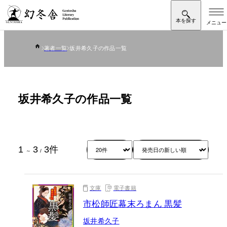
著者一覧
坂井希久子の作品一覧
坂井希久子の作品一覧
1
3
3
件
～
/
文庫
電子書籍
市松師匠幕末ろまん 黒髪
坂井希久子