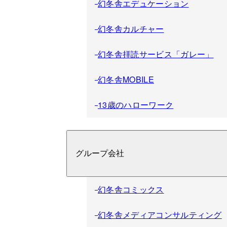
幻冬舎エデュケーション
幻冬舎カルチャー
幻冬舎拝読サービス「ガレー」
幻冬舎MOBILE
13歳のハローワーク
グループ会社
幻冬舎コミックス
幻冬舎メディアコンサルティング