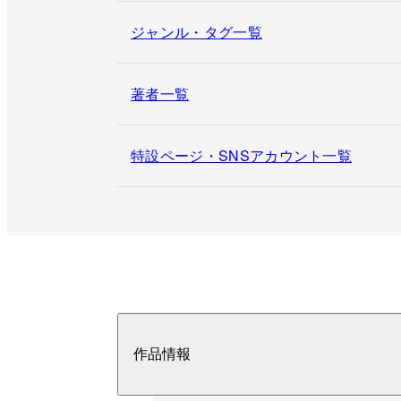
ジャンル・タグ一覧
著者一覧
特設ページ・SNSアカウント一覧
作品情報