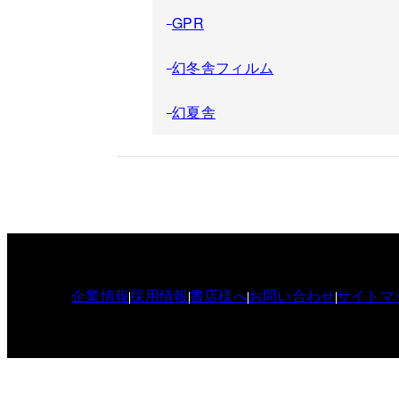
GPR
幻冬舎フィルム
幻夏舎
企業情報
採用情報
書店様へ
お問い合わせ
サイトマ