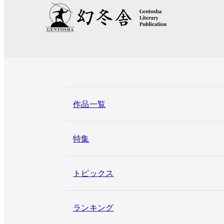
作品一覧
特集
トピックス
ランキング