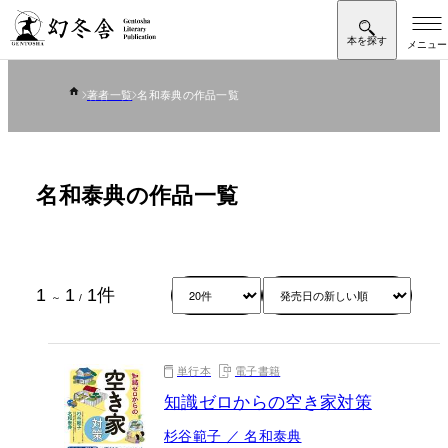
著者一覧
名和泰典の作品一覧
名和泰典の作品一覧
1
1
1
件
～
/
単行本
電子書籍
知識ゼロからの空き家対策
杉谷範子 ／ 名和泰典