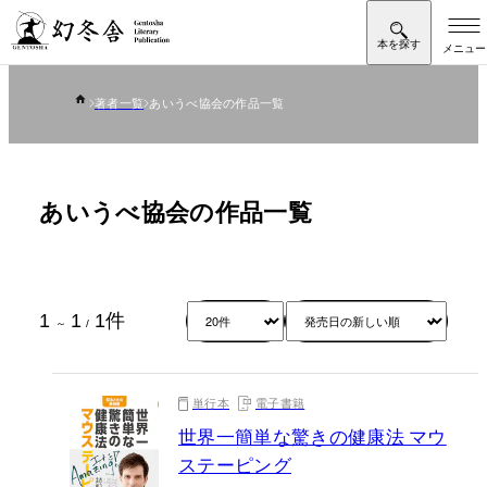
著者一覧
あいうべ協会の作品一覧
あいうべ協会の作品一覧
1
1
1
件
～
/
単行本
電子書籍
世界一簡単な驚きの健康法 マウ
ステーピング