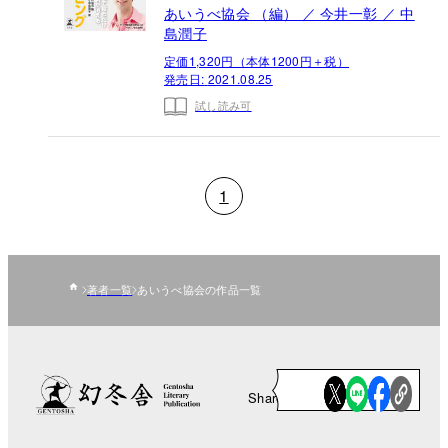
あいうべ協会 （編） ／ 今井一彰 ／ 中
島潤子
定価1,320円（本体1200円＋税）
発売日:
2021.08.25
試し読み可
1
著者一覧
あいうべ協会の作品一覧
Share