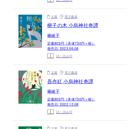
文庫
電子書籍
梔子の木 小烏神社奇譚
篠綾子
定価803円（本体730円＋税）
発売日:
2023.06.08
試し読み可
文庫
電子書籍
吾亦紅 小烏神社奇譚
篠綾子
定価803円（本体730円＋税）
発売日:
2022.12.08
試し読み可
文庫
電子書籍