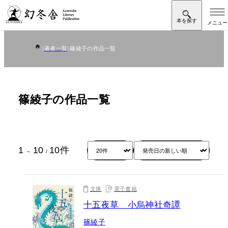
著者一覧
篠綾子の作品一覧
篠綾子の作品一覧
1
10
10
件
～
/
文庫
電子書籍
十五夜草 小烏神社奇譚
篠綾子