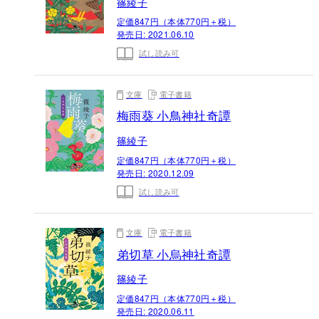
篠綾子
定価847円（本体770円＋税）
発売日:
2021.06.10
試し読み可
文庫
電子書籍
梅雨葵 小鳥神社奇譚
篠綾子
定価847円（本体770円＋税）
発売日:
2020.12.09
試し読み可
文庫
電子書籍
弟切草 小烏神社奇譚
篠綾子
定価847円（本体770円＋税）
発売日:
2020.06.11