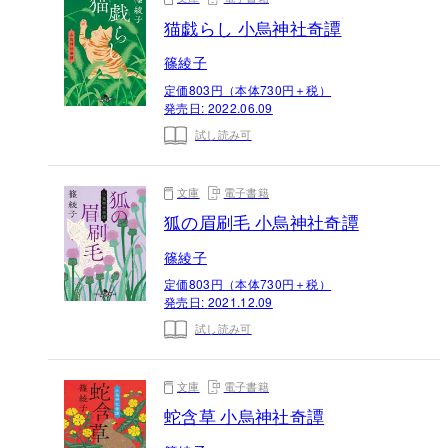
猫戯らし 小烏神社奇譚
篠綾子
定価803円（本体730円＋税）
発売日:
2022.06.09
試し読み可
文庫
電子書籍
狐の眉刷毛 小烏神社奇譚
篠綾子
定価803円（本体730円＋税）
発売日:
2021.12.09
試し読み可
文庫
電子書籍
蛇含草 小烏神社奇譚