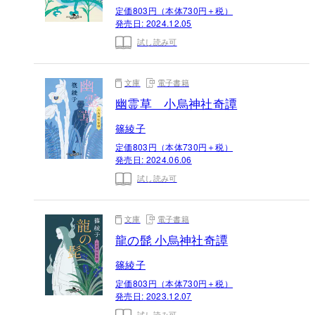
定価803円（本体730円＋税）
発売日:
2024.12.05
試し読み可
文庫
電子書籍
幽霊草 小烏神社奇譚
篠綾子
定価803円（本体730円＋税）
発売日:
2024.06.06
試し読み可
文庫
電子書籍
龍の髭 小烏神社奇譚
篠綾子
定価803円（本体730円＋税）
発売日:
2023.12.07
試し読み可