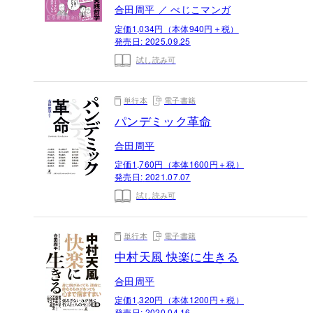
合田周平 ／ べじこマンガ
定価1,034円（本体940円＋税）
発売日:
2025.09.25
試し読み可
単行本
電子書籍
パンデミック革命
合田周平
定価1,760円（本体1600円＋税）
発売日:
2021.07.07
試し読み可
単行本
電子書籍
中村天風 快楽に生きる
合田周平
定価1,320円（本体1200円＋税）
発売日:
2020.04.16