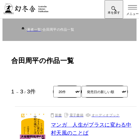
著者一覧
合田周平の作品一覧
合田周平の作品一覧
1
3
3
件
～
/
新書
電子書籍
オーディオブック
マンガ 人生がプラスに変わる中
村天風のことば