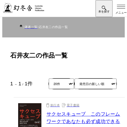
著者一覧
石井友二の作品一覧
石井友二の作品一覧
1
1
1
件
～
/
単行本
電子書籍
サクセスキューブ このフレーム
ワークであなたも必ず成功できる