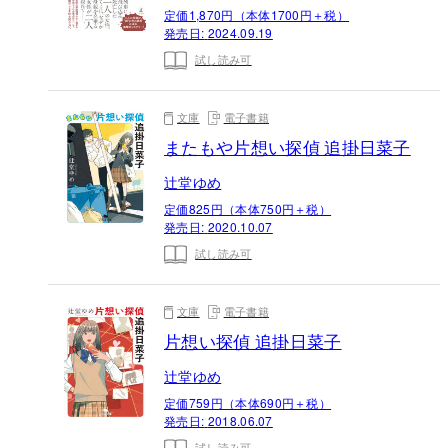
定価1,870円（本体1700円＋税）
発売日:
2024.09.19
試し読み可
文庫
電子書籍
またもや片想い探偵 追掛日菜子
辻堂ゆめ
定価825円（本体750円＋税）
発売日:
2020.10.07
試し読み可
文庫
電子書籍
片想い探偵 追掛日菜子
辻堂ゆめ
定価759円（本体690円＋税）
発売日:
2018.06.07
試し読み可