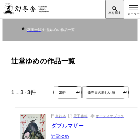
著者一覧
辻堂ゆめの作品一覧
辻堂ゆめの作品一覧
1
3
3
件
～
/
単行本
電子書籍
オーディオブック
ダブルマザー
辻堂ゆめ