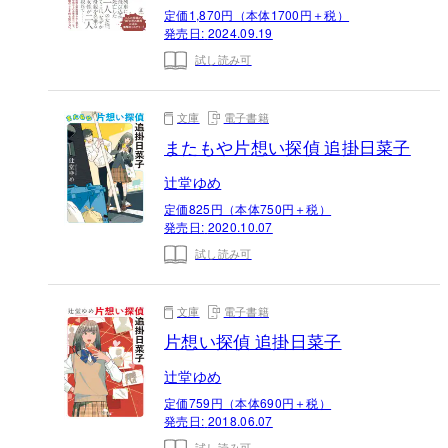
定価1,870円（本体1700円＋税）
発売日:
2024.09.19
試し読み可
文庫
電子書籍
またもや片想い探偵 追掛日菜子
辻堂ゆめ
定価825円（本体750円＋税）
発売日:
2020.10.07
試し読み可
文庫
電子書籍
片想い探偵 追掛日菜子
辻堂ゆめ
定価759円（本体690円＋税）
発売日:
2018.06.07
試し読み可