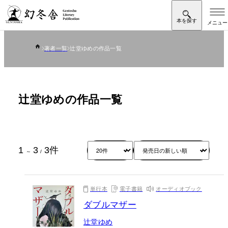
著者一覧
辻堂ゆめの作品一覧
辻堂ゆめの作品一覧
1
3
3
件
～
/
単行本
電子書籍
オーディオブック
ダブルマザー
辻堂ゆめ