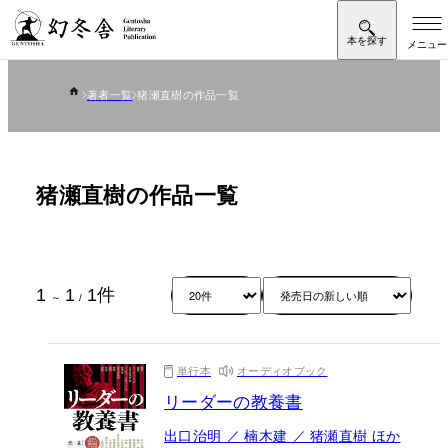
著者一覧
猪瀬直樹の作品一覧
猪瀬直樹の作品一覧
1
1
1
件
～
/
単行本
オーディオブック
リーダーの教養書
出口治明 ／ 楠木建 ／ 猪瀬直樹 ほか