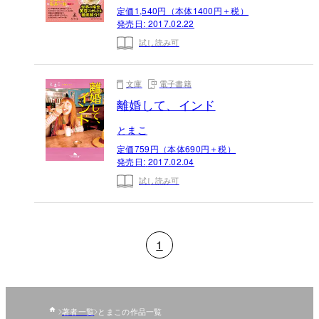
定価1,540円（本体1400円＋税）
発売日:
2017.02.22
試し読み可
文庫
電子書籍
離婚して、インド
とまこ
定価759円（本体690円＋税）
発売日:
2017.02.04
試し読み可
1
著者一覧
とまこの作品一覧