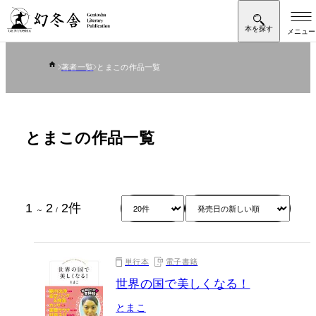
著者一覧
とまこの作品一覧
とまこの作品一覧
1
2
2
件
～
/
単行本
電子書籍
世界の国で美しくなる！
とまこ