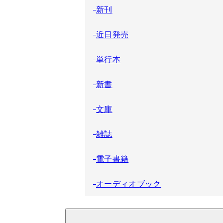
新刊
近日発売
単行本
新書
文庫
雑誌
電子書籍
オーディオブック