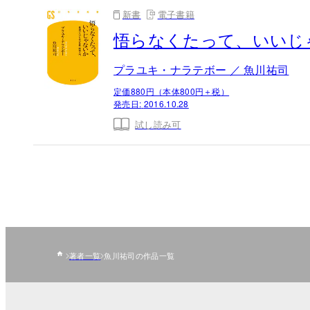
新書
電子書籍
悟らなくたって、いいじ
プラユキ・ナラテボー ／ 魚川祐司
定価880円（本体800円＋税）
発売日:
2016.10.28
試し読み可
著者一覧
魚川祐司の作品一覧